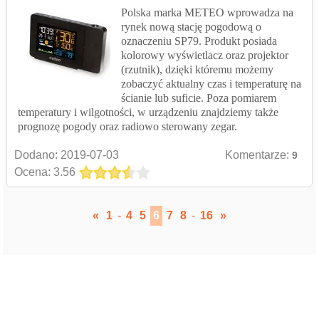
Polska marka METEO wprowadza na
rynek nową stację pogodową o
oznaczeniu SP79. Produkt posiada
kolorowy wyświetlacz oraz projektor
(rzutnik), dzięki któremu możemy
zobaczyć aktualny czas i temperaturę na
ścianie lub suficie. Poza pomiarem
temperatury i wilgotności, w urządzeniu znajdziemy także
prognozę pogody oraz radiowo sterowany zegar.
Dodano:
2019-07-03
Komentarze:
9
Ocena: 3.56
«
1
-
4
5
6
7
8
-
16
»