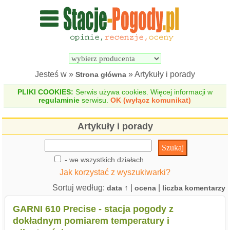
Wyszukiwarka 
Porównywarka 
stacji 
stacji 
pogodowych
pogodowych
Jesteś w »
» Artykuły i porady
Strona główna
PLIKI COOKIES:
Serwis używa cookies. Więcej informacji w
regulaminie
serwisu.
OK (wyłącz komunikat)
Artykuły i porady
- we wszystkich działach
Jak korzystać z wyszukiwarki?
Sortuj według:
↑ |
|
data
ocena
liczba komentarzy
GARNI 610 Precise - stacja pogody z
dokładnym pomiarem temperatury i