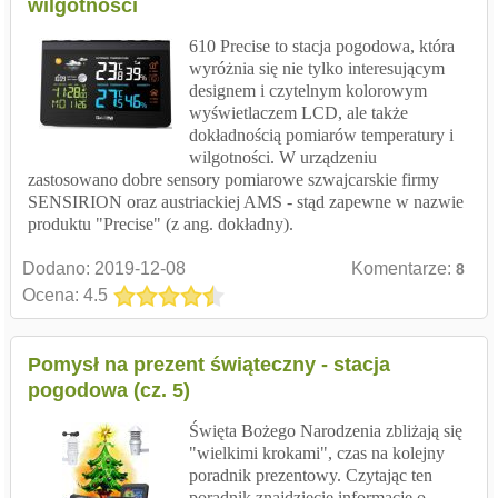
wilgotności
610 Precise to stacja pogodowa, która
wyróżnia się nie tylko interesującym
designem i czytelnym kolorowym
wyświetlaczem LCD, ale także
dokładnością pomiarów temperatury i
wilgotności. W urządzeniu
zastosowano dobre sensory pomiarowe szwajcarskie firmy
SENSIRION oraz austriackiej AMS - stąd zapewne w nazwie
produktu "Precise" (z ang. dokładny).
Dodano:
2019-12-08
Komentarze:
8
Ocena: 4.5
Pomysł na prezent świąteczny - stacja
pogodowa (cz. 5)
Święta Bożego Narodzenia zbliżają się
"wielkimi krokami", czas na kolejny
poradnik prezentowy. Czytając ten
poradnik znajdziecie informacje o