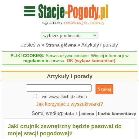
Wyszukiwarka 
Porównywarka 
stacji 
stacji 
pogodowych
pogodowych
Jesteś w »
» Artykuły i porady
Strona główna
PLIKI COOKIES:
Serwis używa cookies. Więcej informacji w
regulaminie
serwisu.
OK (wyłącz komunikat)
Artykuły i porady
- we wszystkich działach
Jak korzystać z wyszukiwarki?
Sortuj według:
↑ |
|
data
ocena
liczba komentarzy
Jaki czujnik zewnętrzny będzie pasował do
mojej stacji pogodowej?