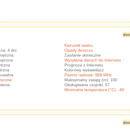
dod
Kierunek wiatru
na: 4 dni
Opady deszczu
nętrzna
Zasilanie słoneczne
nętrzna
Wysyłanie danych do Internetu
trzna
Prognoza z Internetu
trzna
Kolorowy wyświetlacz
zuwalna
Pasmo radiowe: 868 MHz
eryczne
Maksymalny zasięg (m): 100
nienia
Obsługiwane czujniki: 57
Minimalna temperatura (°C): -40
dod