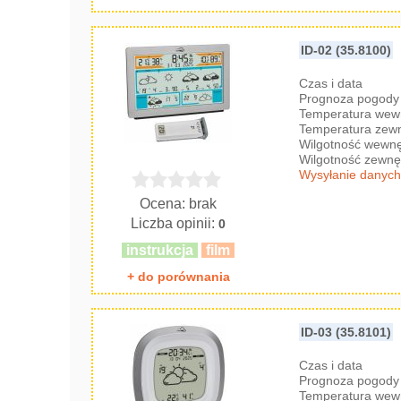
ID-02 (35.8100)
Czas i data
Prognoza pogody 
Temperatura wew
Temperatura zew
Wilgotność wewnę
Wilgotność zewnę
Wysyłanie danych
Ocena: brak
Liczba opinii:
0
instrukcja
film
+ do porównania
ID-03 (35.8101)
Czas i data
Prognoza pogody 
Temperatura wew