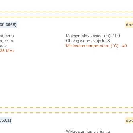
30.3068)
dod
nętrzna
Maksymalny zasięg (m): 100
nętrzna
Obsługiwane czujniki: 3
lacz
Minimalna temperatura (°C): -40
433 MHz
55.01)
dod
Wykres zmian ciśnienia