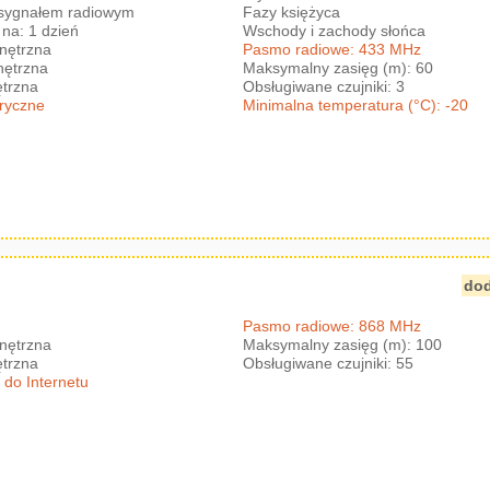
 sygnałem radiowym
Fazy księżyca
na: 1 dzień
Wschody i zachody słońca
nętrzna
Pasmo radiowe: 433 MHz
nętrzna
Maksymalny zasięg (m): 60
trzna
Obsługiwane czujniki: 3
eryczne
Minimalna temperatura (°C): -20
dod
Pasmo radiowe: 868 MHz
nętrzna
Maksymalny zasięg (m): 100
trzna
Obsługiwane czujniki: 55
 do Internetu