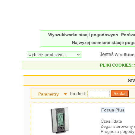
Wyszukiwarka stacji pogodowych
Porów
Najwyżej oceniane stacje po
Jesteś w »
Stro
PLIKI COOKIES:
S
St
Produkt:
Parametry
Focus Plus
Czas i data
Zegar sterowany
Prognoza pogody 