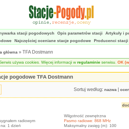
nywarka stacji pogodowych
Opis parametrów stacji
Artykuły i 
godowe
Najczęściej oceniane stacje pogodowe
Producenci stacj
» TFA Dostmann
na główna
erwis używa cookies. Więcej informacji w
regulaminie
serwisu.
OK (w
acje pogodowe TFA Dostmann
Sortuj według:
|
nazwa
oce
dod
Wilgotność zewnętrzna
 sygnałem radiowym
Pasmo radiowe: 868 MHz
na: 1 dzień
Maksymalny zasięg (m): 100