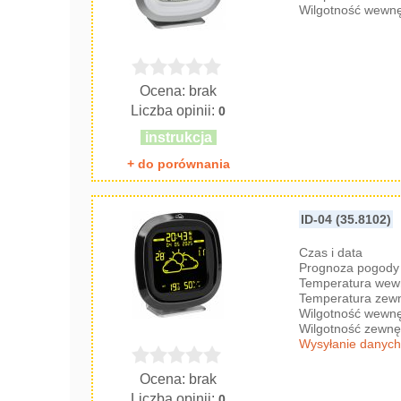
Wilgotność wewnę
Ocena: brak
Liczba opinii:
0
instrukcja
+ do porównania
ID-04 (35.8102)
Czas i data
Prognoza pogody 
Temperatura wew
Temperatura zew
Wilgotność wewnę
Wilgotność zewnę
Wysyłanie danych
Ocena: brak
Liczba opinii:
0