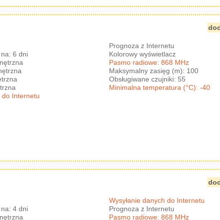
dod
Prognoza z Internetu
na: 6 dni
Kolorowy wyświetlacz
nętrzna
Pasmo radiowe: 868 MHz
nętrzna
Maksymalny zasięg (m): 100
trzna
Obsługiwane czujniki: 55
trzna
Minimalna temperatura (°C): -40
 do Internetu
dod
Wysyłanie danych do Internetu
na: 4 dni
Prognoza z Internetu
nętrzna
Pasmo radiowe: 868 MHz