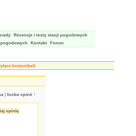
porady
Recenzje i testy stacji pogodowych
i pogodowych
Kontakt
Forum
yłącz komunikat)
|
↑
na
liczba opinii
aj opinię