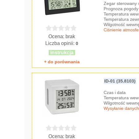
Zegar sterowany
Prognoza pogody 
Temperatura wew
Temperatura zew
Wilgotność wewnę
Ciśnienie atmosf
Ocena: brak
Liczba opinii:
0
instrukcja
+ do porównania
ID-01 (35.8103)
Czas i data
Temperatura wew
Wilgotność wewnę
Wysyłanie danych
Ocena: brak