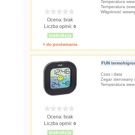
Temperatura wew
Temperatura zew
Wilgotność wewnę
Ocena: brak
Liczba opinii:
0
instrukcja
+ do porównania
FUN termohigrom
Czas i data
Zegar sterowany
Temperatura wew
Ocena: brak
Liczba opinii:
0
instrukcja