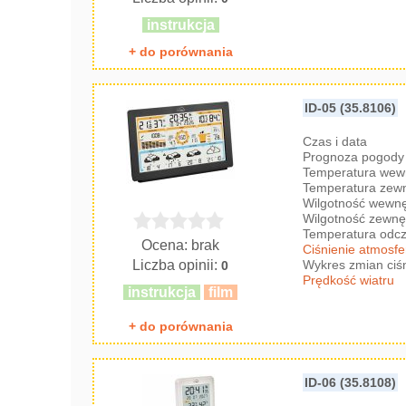
instrukcja
+ do porównania
ID-05 (35.8106)
Czas i data
Prognoza pogody 
Temperatura wew
Temperatura zew
Wilgotność wewnę
Wilgotność zewnę
Temperatura odc
Ocena: brak
Ciśnienie atmosf
Liczba opinii:
Wykres zmian ciś
0
Prędkość wiatru
instrukcja
film
+ do porównania
ID-06 (35.8108)