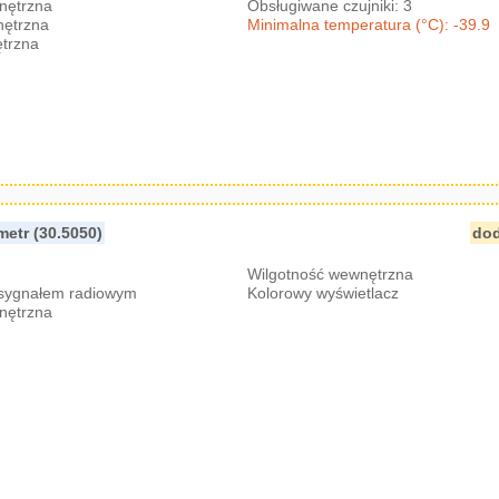
nętrzna
Obsługiwane czujniki: 3
nętrzna
Minimalna temperatura (°C): -39.9
trzna
etr (30.5050)
dod
Wilgotność wewnętrzna
 sygnałem radiowym
Kolorowy wyświetlacz
nętrzna