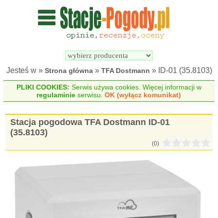
Wyszukiwarka 
Porównywarka 
stacji 
stacji 
pogodowych
pogodowych
Jesteś w »
»
» ID-01 (35.8103)
Strona główna
TFA Dostmann
PLIKI COOKIES:
Serwis używa cookies. Więcej informacji w
regulaminie
serwisu.
OK (wyłącz komunikat)
Stacja pogodowa TFA Dostmann ID-01
(35.8103)
(0)