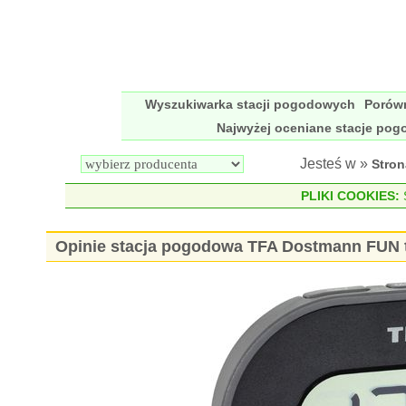
Wyszukiwarka stacji pogodowych
Porów
Najwyżej oceniane stacje po
Jesteś w »
Stro
PLIKI COOKIES:
S
Opinie stacja pogodowa TFA Dostmann FUN t