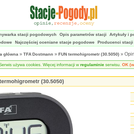
nywarka stacji pogodowych
Opis parametrów stacji
Artykuły i 
godowe
Najczęściej oceniane stacje pogodowe
Producenci stacj
»
»
» Opin
na główna
TFA Dostmann
FUN termohigrometr (30.5050)
erwis używa cookies. Więcej informacji w
regulaminie
serwisu.
OK (w
ermohigrometr (30.5050)