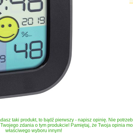
dasz taki produkt, to bądź pierwszy - napisz opinię. Nie potrzeb
Twojego zdania o tym produkcie! Pamiętaj, że Twoja opinia 
właściwego wyboru innym!