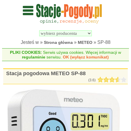
Wyszukiwarka 
Porównywarka 
stacji 
stacji 
pogodowych
pogodowych
Jesteś w »
»
» SP-88
Strona główna
METEO
PLIKI COOKIES:
Serwis używa cookies. Więcej informacji w
regulaminie
serwisu.
OK (wyłącz komunikat)
Stacja pogodowa METEO SP-88
(
3.6
)