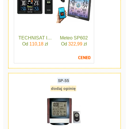
TECHNISAT IMETEO X1 76496500
Meteo SP602
Od
110,18
zł
Od
322,99
zł
SP-55
dodaj opinię