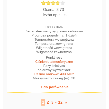
Ocena: 3.73
Liczba opinii:
3
Czas i data
Zegar sterowany sygnałem radiowym
Prognoza pogody na: 1 dzień
Temperatura wewnętrzna
Temperatura zewnętrzna
Wilgotność wewnętrzna
Wilgotność zewnętrzna
Punkt rosy
Ciśnienie atmosferyczne
Fazy księżyca
Kolorowy wyświetlacz
Pasmo radiowe: 433 MHz
Maksymalny zasięg (m): 30
+ do porównania
1
2
3
-
12
»