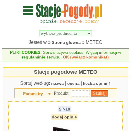
Wyszukiwarka 
Porównywarka 
stacji 
stacji 
pogodowych
pogodowych
Jesteś w »
» METEO
Strona główna
PLIKI COOKIES:
Serwis używa cookies. Więcej informacji w
regulaminie
serwisu.
OK (wyłącz komunikat)
Stacje pogodowe METEO
Sortuj według:
|
|
↑
nazwa
ocena
liczba opinii
Produkt:
Parametry
SP-10
dodaj opinię