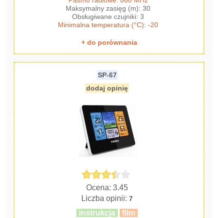
Pasmo radiowe: 868 MHz
Maksymalny zasięg (m): 30
Obsługiwane czujniki: 3
Minimalna temperatura (°C): -20
+ do porównania
SP-67
dodaj opinię
Ocena: 3.45
Liczba opinii:
7
instrukcja
film