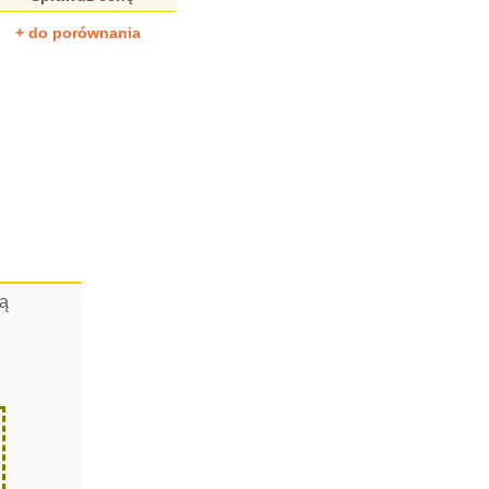
+ do porównania
cą