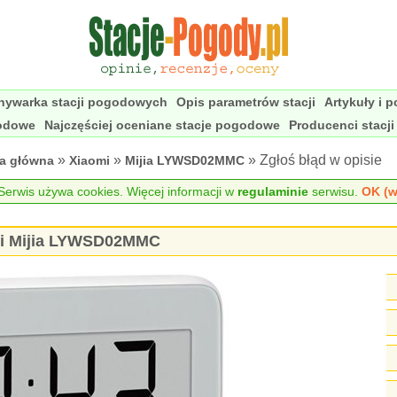
nywarka stacji pogodowych
Opis parametrów stacji
Artykuły i 
godowe
Najczęściej oceniane stacje pogodowe
Producenci stacj
»
»
» Zgłoś błąd w opisie
na główna
Xiaomi
Mijia LYWSD02MMC
erwis używa cookies. Więcej informacji w
regulaminie
serwisu.
OK (w
omi Mijia LYWSD02MMC