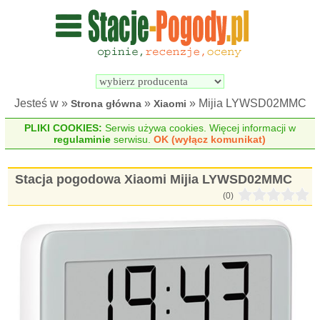
Wyszukiwarka 
Porównywarka 
stacji 
stacji 
pogodowych
pogodowych
Jesteś w »
»
» Mijia LYWSD02MMC
Strona główna
Xiaomi
PLIKI COOKIES:
Serwis używa cookies. Więcej informacji w
regulaminie
serwisu.
OK (wyłącz komunikat)
Stacja pogodowa Xiaomi Mijia LYWSD02MMC
(0)