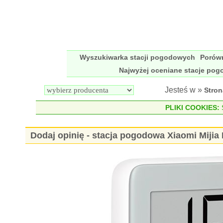
Wyszukiwarka stacji pogodowych
Porów
Najwyżej oceniane stacje po
Jesteś w »
Stro
PLIKI COOKIES:
S
Dodaj opinię - stacja pogodowa Xiaomi Mi