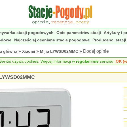
nywarka stacji pogodowych
Opis parametrów stacji
Artykuły i 
godowe
Najczęściej oceniane stacje pogodowe
Producenci stacj
»
»
» Dodaj opinie
na główna
Xiaomi
Mijia LYWSD02MMC
erwis używa cookies. Więcej informacji w
regulaminie
serwisu.
OK (w
jia LYWSD02MMC