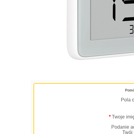
Pomó
Pola 
*
Twoje imię
Podanie ad
Twój 