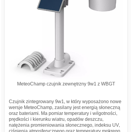
MeteoChamp czujnik zewnętrzny 9w1 z WBGT
Czujnik zintegrowany 9w1, w który wyposażono nowe
wersje MeteoChamp, zasilany jest energią słoneczną
oraz bateriami. Ma pomiar temperatury i wilgotności,
prędkości i kierunku wiatru, opadów deszczu,
natężenia promieniowania słonecznego, indeksu UV,
ciśnienia atmosferycznego oraz temperatury mokrego