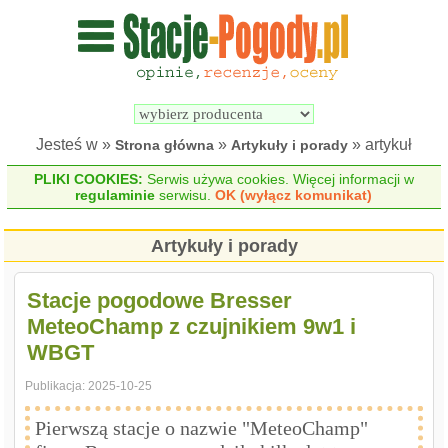
Wyszukiwarka 
Porównywarka 
stacji 
stacji 
pogodowych
pogodowych
Jesteś w »
»
» artykuł
Strona główna
Artykuły i porady
PLIKI COOKIES:
Serwis używa cookies. Więcej informacji w
regulaminie
serwisu.
OK (wyłącz komunikat)
Artykuły i porady
Stacje pogodowe Bresser
MeteoChamp z czujnikiem 9w1 i
WBGT
Publikacja:
2025-10-25
Pierwszą stacje o nazwie "MeteoChamp"