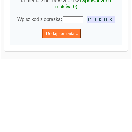
Komentarz do 1999 znaków
(wprowadzono
znaków:
0
)
Wpisz kod z obrazka: