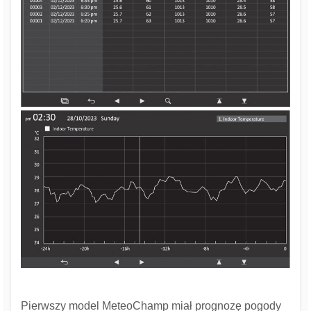
Pierwszy model MeteoChamp miał prognozę pogody