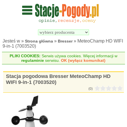
Wyszukiwarka 
Porównywarka 
stacji 
stacji 
pogodowych
pogodowych
Jesteś w »
»
» MeteoChamp HD WIFI
Strona główna
Bresser
9-in-1 (7003520)
PLIKI COOKIES:
Serwis używa cookies. Więcej informacji w
regulaminie
serwisu.
OK (wyłącz komunikat)
Stacja pogodowa Bresser MeteoChamp HD
WIFI 9-in-1 (7003520)
(0)