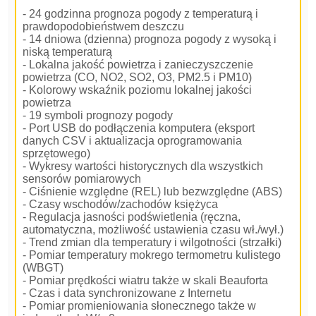
- 24 godzinna prognoza pogody z temperaturą i
prawdopodobieństwem deszczu
- 14 dniowa (dzienna) prognoza pogody z wysoką i
niską temperaturą
- Lokalna jakość powietrza i zanieczyszczenie
powietrza (CO, NO2, SO2, O3, PM2.5 i PM10)
- Kolorowy wskaźnik poziomu lokalnej jakości
powietrza
- 19 symboli prognozy pogody
- Port USB do podłączenia komputera (eksport
danych CSV i aktualizacja oprogramowania
sprzętowego)
- Wykresy wartości historycznych dla wszystkich
sensorów pomiarowych
- Ciśnienie względne (REL) lub bezwzględne (ABS)
- Czasy wschodów/zachodów księżyca
- Regulacja jasności podświetlenia (ręczna,
automatyczna, możliwość ustawienia czasu wł./wył.)
- Trend zmian dla temperatury i wilgotności (strzałki)
- Pomiar temperatury mokrego termometru kulistego
(WBGT)
- Pomiar prędkości wiatru także w skali Beauforta
- Czas i data synchronizowane z Internetu
- Pomiar promieniowania słonecznego także w