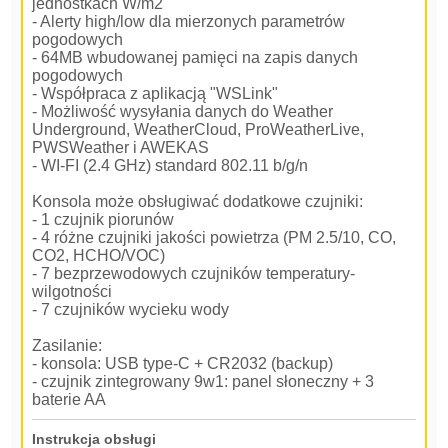
jednostkach W/m2
- Alerty high/low dla mierzonych parametrów
pogodowych
- 64MB wbudowanej pamięci na zapis danych
pogodowych
- Współpraca z aplikacją "WSLink"
- Możliwość wysyłania danych do Weather
Underground, WeatherCloud, ProWeatherLive,
PWSWeather i AWEKAS
- WI-FI (2.4 GHz) standard 802.11 b/g/n
Konsola może obsługiwać dodatkowe czujniki:
- 1 czujnik piorunów
- 4 różne czujniki jakości powietrza (PM 2.5/10, CO,
CO2, HCHO/VOC)
- 7 bezprzewodowych czujników temperatury-
wilgotności
- 7 czujników wycieku wody
Zasilanie:
- konsola: USB type-C + CR2032 (backup)
- czujnik zintegrowany 9w1: panel słoneczny + 3
baterie AA
Instrukcja obsługi