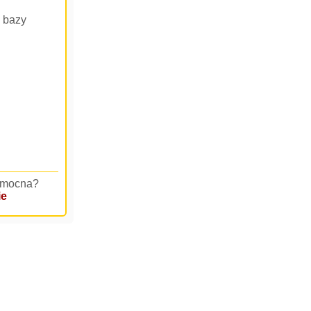
d bazy
pomocna?
ie