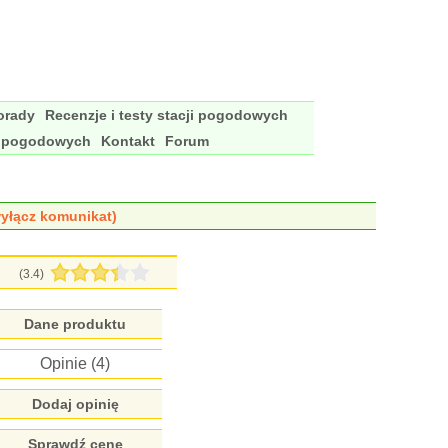
porady
Recenzje i testy stacji pogodowych
i pogodowych
Kontakt
Forum
yłącz komunikat)
(
3.4
)
Dane produktu
Opinie (
4
)
Dodaj opinię
Sprawdź cenę