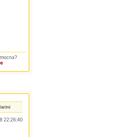
pomocna?
ie
arini
8 22:26:40