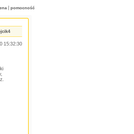
|
ena
pomocność
jcik4
0 15:32:30
ki
y,
z.