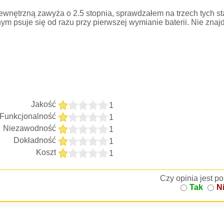
 wewnętrzną zawyża o 2.5 stopnia, sprawdzałem na trzech tych st
ym psuje się od razu przy pierwszej wymianie baterii. Nie znaj
Jakość
1
Funkcjonalność
1
Niezawodność
1
Dokładność
1
Koszt
1
Czy opinia jest 
Tak
N