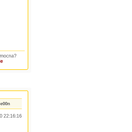
pomocna?
ie
le00n
0 22:16:16