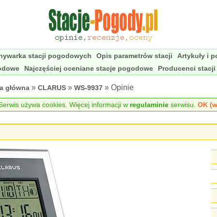
nywarka stacji pogodowych
Opis parametrów stacji
Artykuły i 
godowe
Najczęściej oceniane stacje pogodowe
Producenci stacj
»
»
» Opinie
na główna
CLARUS
WS-9937
erwis używa cookies. Więcej informacji w
regulaminie
serwisu.
OK (w