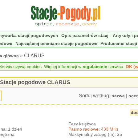
nywarka stacji pogodowych
Opis parametrów stacji
Artykuły i 
godowe
Najczęściej oceniane stacje pogodowe
Producenci stacj
» CLARUS
na główna
erwis używa cookies. Więcej informacji w
regulaminie
serwisu.
OK (w
Stacje pogodowe CLARUS
Sortuj według:
|
nazwa
oce
dod
Fazy księżyca
na: 1 dzień
Pasmo radiowe: 433 MHz
nętrzna
Maksymalny zasięg (m): 25