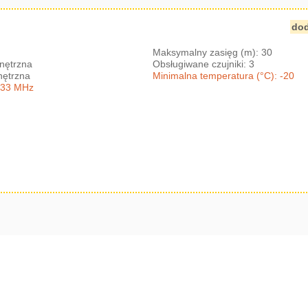
dod
Maksymalny zasięg (m): 30
nętrzna
Obsługiwane czujniki: 3
nętrzna
Minimalna temperatura (°C): -20
433 MHz