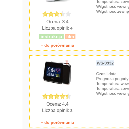
Temperatura zew
Wilgotność wewnę
Wilgotność zewnę
Ocena: 3.4
Liczba opinii:
4
instrukcja
film
+ do porównania
WS-9932
Czas i data
Prognoza pogody 
Temperatura wew
Temperatura zew
Wilgotność wewnę
Ocena: 4.4
Liczba opinii:
2
+ do porównania