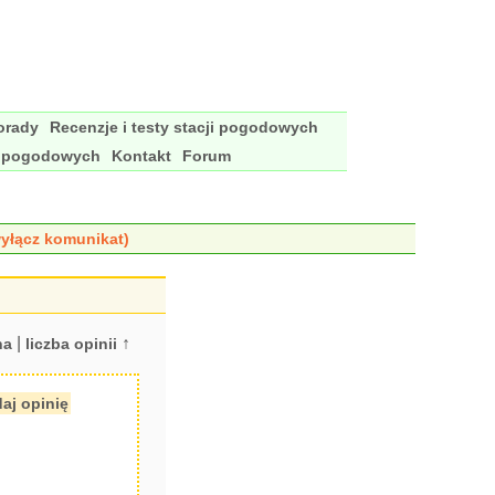
porady
Recenzje i testy stacji pogodowych
i pogodowych
Kontakt
Forum
yłącz komunikat)
|
↑
na
liczba opinii
aj opinię