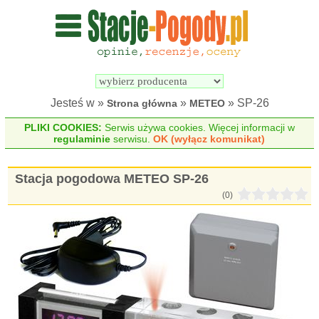
Wyszukiwarka 
Porównywarka 
stacji 
stacji 
pogodowych
pogodowych
Jesteś w »
»
» SP-26
Strona główna
METEO
PLIKI COOKIES:
Serwis używa cookies. Więcej informacji w
regulaminie
serwisu.
OK (wyłącz komunikat)
Stacja pogodowa METEO SP-26
(0)