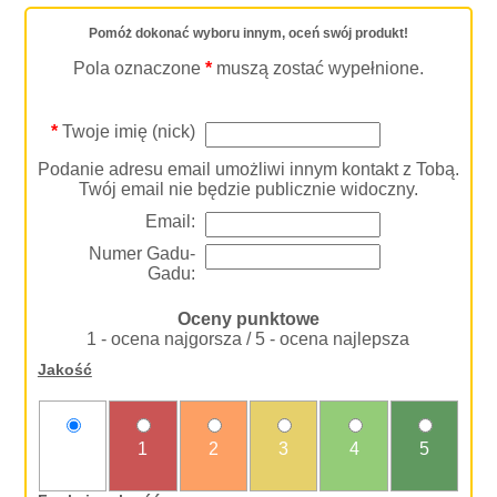
Pomóż dokonać wyboru innym, oceń swój produkt!
Pola oznaczone
*
muszą zostać wypełnione.
*
Twoje imię (nick)
Podanie adresu email umożliwi innym kontakt z Tobą.
Twój email nie będzie publicznie widoczny.
Email:
Numer Gadu-
Gadu:
Oceny punktowe
1 - ocena najgorsza / 5 - ocena najlepsza
Jakość
nie
1
2
3
4
5
oceniam