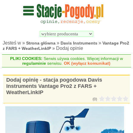
Wyszukiwarka 
Porównywarka 
stacji 
stacji 
pogodowych
pogodowych
Jesteś w »
»
»
Strona główna
Davis Instruments
Vantage Pro2
» Dodaj opinie
z FARS + WeatherLinkIP
PLIKI COOKIES:
Serwis używa cookies. Więcej informacji w
regulaminie
serwisu.
OK (wyłącz komunikat)
Dodaj opinię - stacja pogodowa Davis
Instruments Vantage Pro2 z FARS +
WeatherLinkIP
(0)