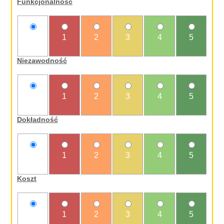
Funkcjonalność
nie
1
2
3
4
5
oceniam
Niezawodność
nie
1
2
3
4
5
oceniam
Dokładność
nie
1
2
3
4
5
oceniam
Koszt
nie
1
2
3
4
5
oceniam