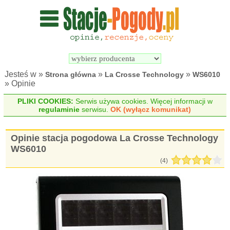
Wyszukiwarka 
Porównywarka 
stacji 
stacji 
pogodowych
pogodowych
Jesteś w »
»
»
Strona główna
La Crosse Technology
WS6010
» Opinie
PLIKI COOKIES:
Serwis używa cookies. Więcej informacji w
regulaminie
serwisu.
OK (wyłącz komunikat)
Opinie stacja pogodowa La Crosse Technology
WS6010
(
4
)