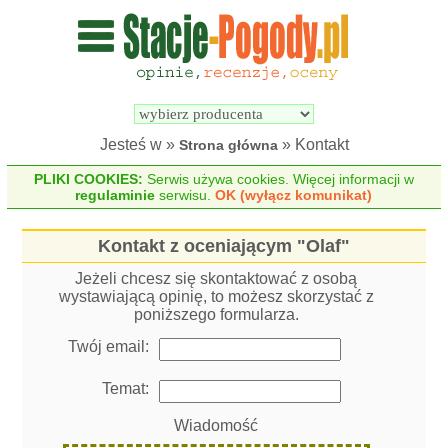
Wyszukiwarka 
Porównywarka 
stacji 
stacji 
pogodowych
pogodowych
Jesteś w »
» Kontakt
Strona główna
PLIKI COOKIES:
Serwis używa cookies. Więcej informacji w
regulaminie
serwisu.
OK (wyłącz komunikat)
Kontakt z oceniającym "Olaf"
Jeżeli chcesz się skontaktować z osobą
wystawiającą opinię, to możesz skorzystać z
poniższego formularza.
Twój email:
Temat:
Wiadomość