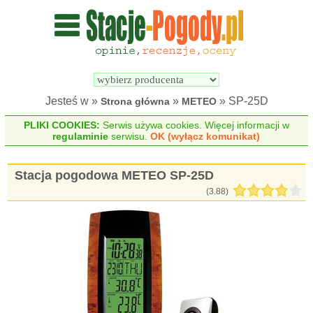
Wyszukiwarka 
Porównywarka 
stacji 
stacji 
pogodowych
pogodowych
Jesteś w »
»
» SP-25D
Strona główna
METEO
PLIKI COOKIES:
Serwis używa cookies. Więcej informacji w
regulaminie
serwisu.
OK (wyłącz komunikat)
Stacja pogodowa METEO SP-25D
(
3.88
)