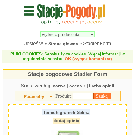
Wyszukiwarka 
Porównywarka 
stacji 
stacji 
pogodowych
pogodowych
Jesteś w »
» Stadler Form
Strona główna
PLIKI COOKIES:
Serwis używa cookies. Więcej informacji w
regulaminie
serwisu.
OK (wyłącz komunikat)
Stacje pogodowe Stadler Form
Sortuj według:
|
↑ |
nazwa
ocena
liczba opinii
Produkt:
Parametry
Termohigrometr Selina
dodaj opinię