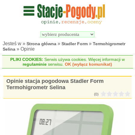
Wyszukiwarka 
Porównywarka 
stacji 
stacji 
pogodowych
pogodowych
Jesteś w »
»
»
Strona główna
Stadler Form
Termohigrometr
» Opinie
Selina
PLIKI COOKIES:
Serwis używa cookies. Więcej informacji w
regulaminie
serwisu.
OK (wyłącz komunikat)
Opinie stacja pogodowa Stadler Form
Termohigrometr Selina
(0)