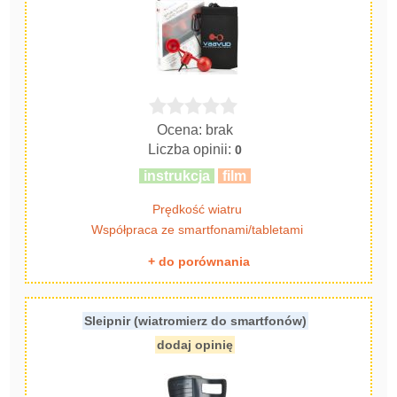
Ocena: brak
Liczba opinii:
0
instrukcja
film
Prędkość wiatru
Współpraca ze smartfonami/tabletami
+ do porównania
Sleipnir (wiatromierz do smartfonów)
dodaj opinię