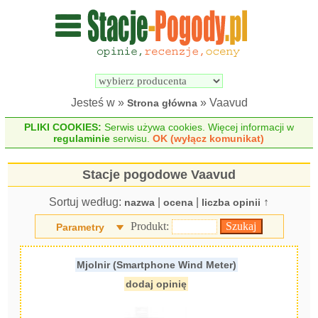
Wyszukiwarka 
Porównywarka 
stacji 
stacji 
pogodowych
pogodowych
Jesteś w »
» Vaavud
Strona główna
PLIKI COOKIES:
Serwis używa cookies. Więcej informacji w
regulaminie
serwisu.
OK (wyłącz komunikat)
Stacje pogodowe Vaavud
Sortuj według:
|
|
↑
nazwa
ocena
liczba opinii
Produkt:
Parametry
Mjolnir (Smartphone Wind Meter)
dodaj opinię