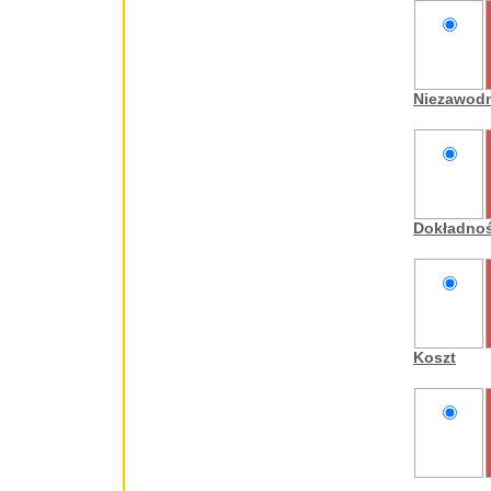
nie
oceniam
Niezawod
nie
oceniam
Dokładno
nie
oceniam
Koszt
nie
oceniam