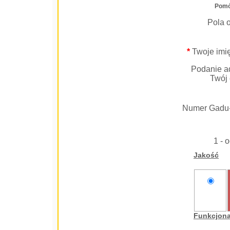
Pomó
Pola 
*
Twoje imię
Podanie ad
Twój 
Numer Gadu
1 - 
Jakość
nie
oceniam
Funkcjon