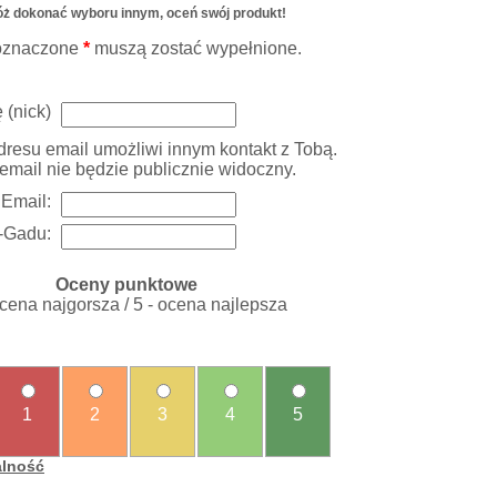
ż dokonać wyboru innym, oceń swój produkt!
oznaczone
*
muszą zostać wypełnione.
 (nick)
resu email umożliwi innym kontakt z Tobą.
email nie będzie publicznie widoczny.
Email:
-Gadu:
Oceny punktowe
ocena najgorsza / 5 - ocena najlepsza
1
2
3
4
5
alność