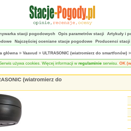
nywarka stacji pogodowych
Opis parametrów stacji
Artykuły i 
godowe
Najczęściej oceniane stacje pogodowe
Producenci stacj
»
»
»
na główna
Vaavud
ULTRASONIC (wiatromierz do smartfonów)
erwis używa cookies. Więcej informacji w
regulaminie
serwisu.
OK (w
RASONIC (wiatromierz do