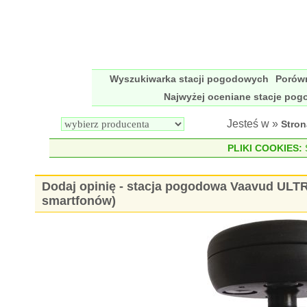
Wyszukiwarka stacji pogodowych
Porów
Najwyżej oceniane stacje po
Jesteś w »
Stro
PLIKI COOKIES:
S
Dodaj opinię - stacja pogodowa Vaavud ULT
smartfonów)