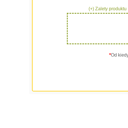
(+) Zalety produktu
*
Od kied