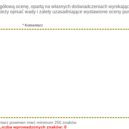
gółową ocenę, opartą na własnych doświadczeniach wynikając
leży opisać wady i zalety uzasadniające wystawione oceny pu
*
Komentarz
tarz powinien mieć minimum 250 znaków.
Liczba wprowadzonych znaków:
0