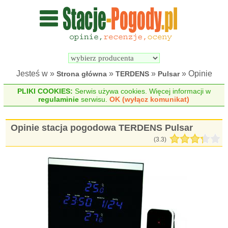
Wyszukiwarka 
Porównywarka 
stacji 
stacji 
pogodowych
pogodowych
Jesteś w »
»
»
» Opinie
Strona główna
TERDENS
Pulsar
PLIKI COOKIES:
Serwis używa cookies. Więcej informacji w
regulaminie
serwisu.
OK (wyłącz komunikat)
Opinie stacja pogodowa TERDENS Pulsar
(
3.3
)