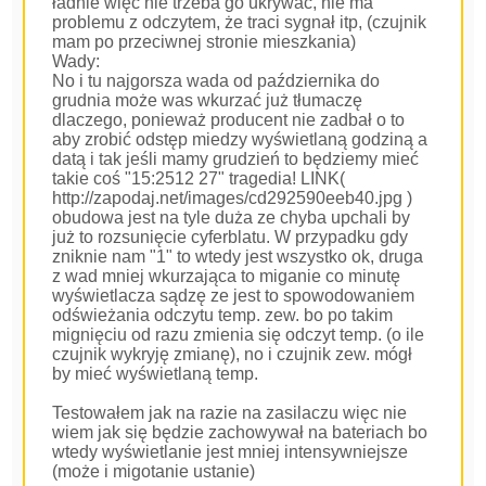
ładnie więc nie trzeba go ukrywać, nie ma
problemu z odczytem, że traci sygnał itp, (czujnik
mam po przeciwnej stronie mieszkania)
Wady:
No i tu najgorsza wada od października do
grudnia może was wkurzać już tłumaczę
dlaczego, ponieważ producent nie zadbał o to
aby zrobić odstęp miedzy wyświetlaną godziną a
datą i tak jeśli mamy grudzień to będziemy mieć
takie coś "15:2512 27" tragedia! LINK(
http://zapodaj.net/images/cd292590eeb40.jpg )
obudowa jest na tyle duża ze chyba upchali by
już to rozsunięcie cyferblatu. W przypadku gdy
zniknie nam "1" to wtedy jest wszystko ok, druga
z wad mniej wkurzająca to miganie co minutę
wyświetlacza sądzę ze jest to spowodowaniem
odświeżania odczytu temp. zew. bo po takim
mignięciu od razu zmienia się odczyt temp. (o ile
czujnik wykryję zmianę), no i czujnik zew. mógł
by mieć wyświetlaną temp.
Testowałem jak na razie na zasilaczu więc nie
wiem jak się będzie zachowywał na bateriach bo
wtedy wyświetlanie jest mniej intensywniejsze
(może i migotanie ustanie)