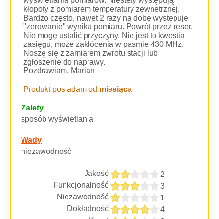
wyświetlania pomiarów. Niestety występują
kłopoty z pomiarem temperatury zewnetrznej.
Bardzo często, nawet 2 razy na dobę występuje
"zerowanie" wyniku pomiaru. Powrót przez reser.
Nie mogę ustalić przyczyny. Nie jest to kwestia
zasięgu, może zakłócenia w pasmie 430 MHz.
Noszę się z zamiarem zwrotu stacji lub
zgłoszenie do naprawy.
Pozdrawiam, Marian
Produkt posiadam od
miesiąca
Zalety
sposób wyświetlania
Wady
niezawodność
Jakość
2
Funkcjonalność
3
Niezawodność
1
Dokładność
4