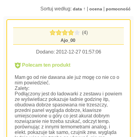
Sortuj według:
↑ |
|
data
ocena
pomocność
(4)
Ajo_00
Dodano:
2012-12-27 01:57:06
Polecam ten produkt
Mam go od nie dawana ale już mogę co nie co o
nim powiedzieć.
Zalety:
Podłączony jest do ładowarki z zestawu i powiem
ze wyświetlacz pokazuje ładnie godzinę itp,
obudowa dobrze spasowana nie trzeszczy,
przedni panel wygląda dobrze, klawisze
umiejscowione u góry co jest akurat dobrym
rozwiązanie nie trzeba szukać, odczyt temp.
porównując z innymi termometrami analog. i
elekt. pokazuje tak samo, czujnik zew. wygląda