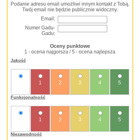
Podanie adresu email umożliwi innym kontakt z Tobą.
Twój email nie będzie publicznie widoczny.
Email:
Numer Gadu-
Gadu:
Oceny punktowe
1 - ocena najgorsza / 5 - ocena najlepsza
Jakość
nie
1
2
3
4
5
oceniam
Funkcjonalność
nie
1
2
3
4
5
oceniam
Niezawodność