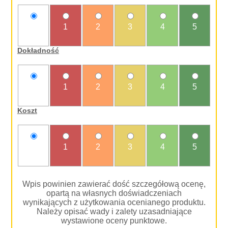
nie
1
2
3
4
5
oceniam
Dokładność
nie
1
2
3
4
5
oceniam
Koszt
nie
1
2
3
4
5
oceniam
Wpis powinien zawierać dość szczegółową ocenę,
opartą na własnych doświadczeniach
wynikających z użytkowania ocenianego produktu.
Należy opisać wady i zalety uzasadniające
wystawione oceny punktowe.