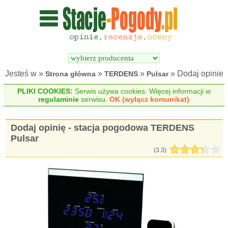
Wyszukiwarka 
Porównywarka 
stacji 
stacji 
pogodowych
pogodowych
Jesteś w »
»
»
» Dodaj opinie
Strona główna
TERDENS
Pulsar
PLIKI COOKIES:
Serwis używa cookies. Więcej informacji w
regulaminie
serwisu.
OK (wyłącz komunikat)
Dodaj opinię - stacja pogodowa TERDENS
Pulsar
(3.3)