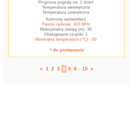
Prognoza pogody na: 1 dzień
Temperatura wewnętrzna
Temperatura zewnętrzna
Kolorowy wyświetlacz
Pasmo radiowe: 433 MHz
Maksymalny zasięg (m): 30
Obsługiwane czujniki: 1
Minimalna temperatura (°C): -30
+ do porównania
«
1
2
3
4
5
6
-
15
»