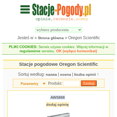
Wyszukiwarka 
Porównywarka 
stacji 
stacji 
pogodowych
pogodowych
Jesteś w »
» Oregon Scientific
Strona główna
PLIKI COOKIES:
Serwis używa cookies. Więcej informacji w
regulaminie
serwisu.
OK (wyłącz komunikat)
Stacje pogodowe Oregon Scientific
Sortuj według:
|
|
↑
nazwa
ocena
liczba opinii
Produkt:
Parametry
AWS888
dodaj opinię