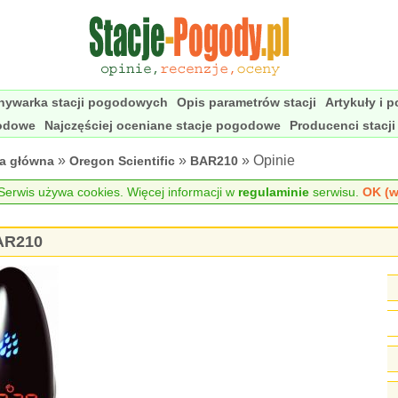
nywarka stacji pogodowych
Opis parametrów stacji
Artykuły i 
godowe
Najczęściej oceniane stacje pogodowe
Producenci stacj
»
»
» Opinie
na główna
Oregon Scientific
BAR210
erwis używa cookies. Więcej informacji w
regulaminie
serwisu.
OK (w
BAR210