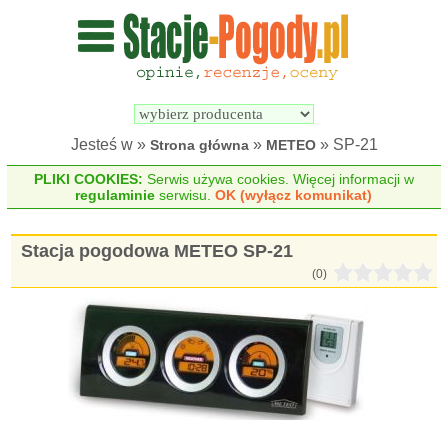
Wyszukiwarka 
Porównywarka 
stacji 
stacji 
pogodowych
pogodowych
Jesteś w »
»
» SP-21
Strona główna
METEO
PLIKI COOKIES:
Serwis używa cookies. Więcej informacji w
regulaminie
serwisu.
OK (wyłącz komunikat)
Stacja pogodowa METEO SP-21
(0)