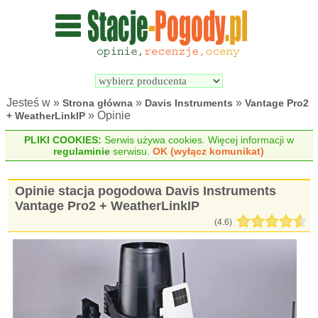
Wyszukiwarka 
Porównywarka 
stacji 
stacji 
pogodowych
pogodowych
Jesteś w »
»
»
Strona główna
Davis Instruments
Vantage Pro2
» Opinie
+ WeatherLinkIP
PLIKI COOKIES:
Serwis używa cookies. Więcej informacji w
regulaminie
serwisu.
OK (wyłącz komunikat)
Opinie stacja pogodowa Davis Instruments
Vantage Pro2 + WeatherLinkIP
(
4.6
)