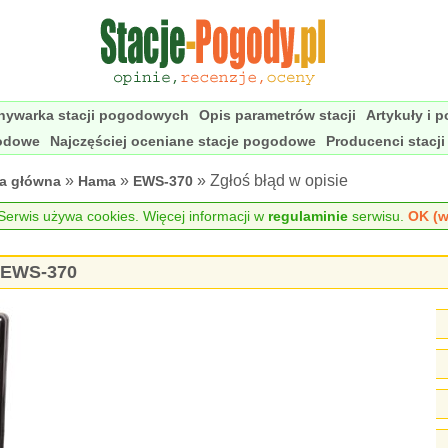
nywarka stacji pogodowych
Opis parametrów stacji
Artykuły i 
godowe
Najczęściej oceniane stacje pogodowe
Producenci stacj
»
»
» Zgłoś błąd w opisie
na główna
Hama
EWS-370
erwis używa cookies. Więcej informacji w
regulaminie
serwisu.
OK (w
a EWS-370