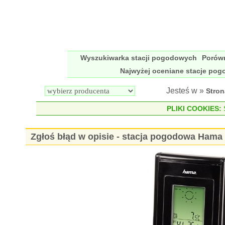
Wyszukiwarka stacji pogodowych
Porów
Najwyżej oceniane stacje po
Jesteś w »
Stro
PLIKI COOKIES:
S
Zgłoś błąd w opisie - stacja pogodowa Ham