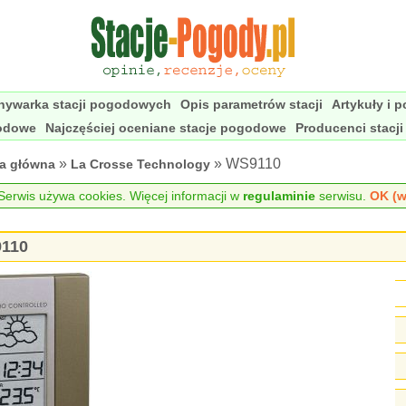
nywarka stacji pogodowych
Opis parametrów stacji
Artykuły i 
godowe
Najczęściej oceniane stacje pogodowe
Producenci stacj
»
» WS9110
na główna
La Crosse Technology
erwis używa cookies. Więcej informacji w
regulaminie
serwisu.
OK (w
9110