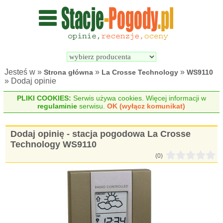
Wyszukiwarka 
Porównywarka 
stacji 
stacji 
pogodowych
pogodowych
Jesteś w »
»
»
Strona główna
La Crosse Technology
WS9110
» Dodaj opinie
PLIKI COOKIES:
Serwis używa cookies. Więcej informacji w
regulaminie
serwisu.
OK (wyłącz komunikat)
Dodaj opinię - stacja pogodowa La Crosse
Technology WS9110
(0)