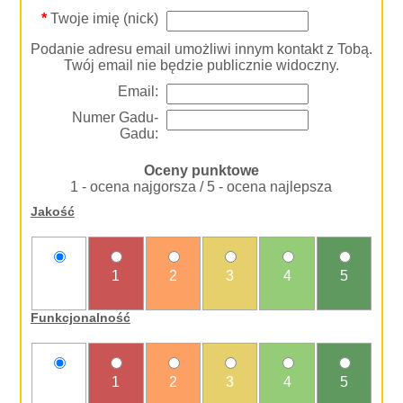
*
Twoje imię (nick)
Podanie adresu email umożliwi innym kontakt z Tobą.
Twój email nie będzie publicznie widoczny.
Email:
Numer Gadu-
Gadu:
Oceny punktowe
1 - ocena najgorsza / 5 - ocena najlepsza
Jakość
nie
1
2
3
4
5
oceniam
Funkcjonalność
nie
1
2
3
4
5
oceniam