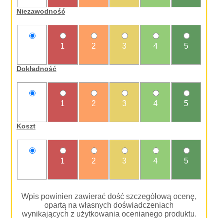
Niezawodność
nie
1
2
3
4
5
oceniam
Dokładność
nie
1
2
3
4
5
oceniam
Koszt
nie
1
2
3
4
5
oceniam
Wpis powinien zawierać dość szczegółową ocenę,
opartą na własnych doświadczeniach
wynikających z użytkowania ocenianego produktu.