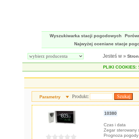
Wyszukiwarka stacji pogodowych
Porów
Najwyżej oceniane stacje po
Jesteś w »
Stro
PLIKI COOKIES:
S
Produkt:
Parametry
10380
Czas i data
Zegar sterowany
Prognoza pogody 