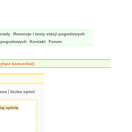
porady
Recenzje i testy stacji pogodowych
i pogodowych
Kontakt
Forum
yłącz komunikat)
|
ena
liczba opinii
aj opinię