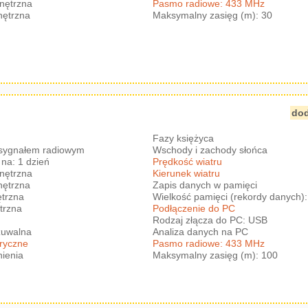
nętrzna
Pasmo radiowe: 433 MHz
nętrzna
Maksymalny zasięg (m): 30
dod
Fazy księżyca
 sygnałem radiowym
Wschody i zachody słońca
na: 1 dzień
Prędkość wiatru
nętrzna
Kierunek wiatru
nętrzna
Zapis danych w pamięci
trzna
Wielkość pamięci (rekordy danych)
trzna
Podłączenie do PC
Rodzaj złącza do PC: USB
zuwalna
Analiza danych na PC
eryczne
Pasmo radiowe: 433 MHz
nienia
Maksymalny zasięg (m): 100