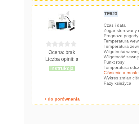
TE923
Czas i data
Zegar sterowany
Prognoza pogody 
Temperatura wew
Temperatura zew
Wilgotność wewnę
Ocena: brak
Wilgotność zewnę
Liczba opinii:
0
Punkt rosy
Temperatura odc
instrukcja
Ciśnienie atmosf
Wykres zmian ciś
Fazy księżyca
+ do porównania