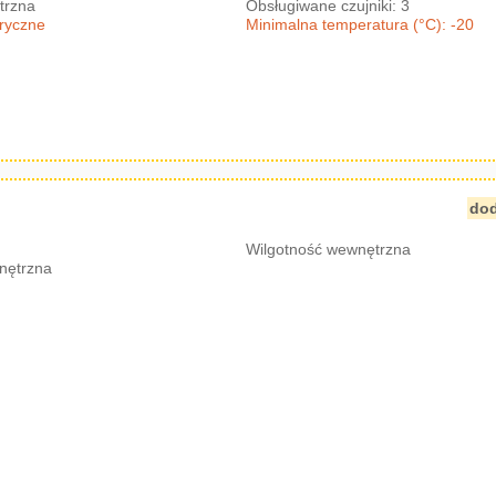
trzna
Obsługiwane czujniki: 3
eryczne
Minimalna temperatura (°C): -20
dod
Wilgotność wewnętrzna
nętrzna