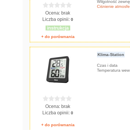
Wilgotność zewnę
Ciśnienie atmosf
Ocena: brak
Liczba opinii:
0
instrukcja
+ do porównania
Klima-Station
Czas i data
Temperatura wew
Ocena: brak
Liczba opinii:
0
+ do porównania