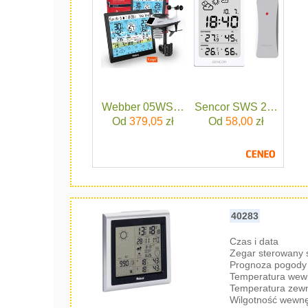
Webber 05WS603
Sencor SWS 2300 W
Od
379,05
zł
Od
58,00
zł
40283
Czas i data
Zegar sterowany
Prognoza pogody 
Temperatura wew
Temperatura zew
Wilgotność wewnę