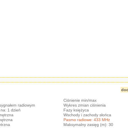
dod
Ciśnienie min/max
 sygnałem radiowym
Wykres zmian ciśnienia
na: 1 dzień
Fazy księżyca
nętrzna
Wschody i zachody słońca
nętrzna
Pasmo radiowe: 433 MHz
trzna
Maksymalny zasięg (m): 30