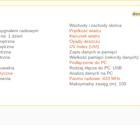
dod
Wschody i zachody słońca
 sygnałem radiowym
Prędkość wiatru
na: 1 dzień
Kierunek wiatru
nętrzna
Opady deszczu
nętrzna
UV Index (UVI)
trzna
Zapis danych w pamięci
trzna
Wielkość pamięci (rekordy danych)
Podłączenie do PC
zuwalna
Rodzaj złącza do PC: USB
eryczne
Analiza danych na PC
nienia
Pasmo radiowe: 433 MHz
Maksymalny zasięg (m): 100