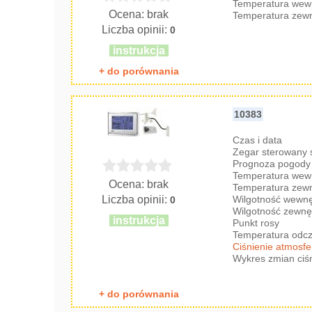
Temperatura wew
Ocena: brak
Temperatura zew
Liczba opinii:
0
instrukcja
+ do porównania
10383
Czas i data
Zegar sterowany
Prognoza pogody 
Temperatura wew
Ocena: brak
Temperatura zew
Liczba opinii:
Wilgotność wewnę
0
Wilgotność zewnę
instrukcja
Punkt rosy
Temperatura odc
Ciśnienie atmosf
Wykres zmian ciś
+ do porównania