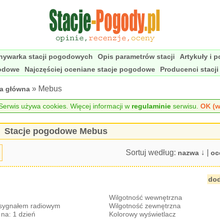
nywarka stacji pogodowych
Opis parametrów stacji
Artykuły i 
godowe
Najczęściej oceniane stacje pogodowe
Producenci stacj
» Mebus
na główna
erwis używa cookies. Więcej informacji w
regulaminie
serwisu.
OK (w
Stacje pogodowe Mebus
Sortuj według:
↓ |
nazwa
oc
dod
Wilgotność wewnętrzna
 sygnałem radiowym
Wilgotność zewnętrzna
na: 1 dzień
Kolorowy wyświetlacz