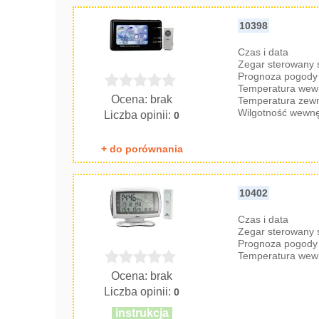
10398
Czas i data
Zegar sterowany
Prognoza pogody 
Temperatura wew
Ocena: brak
Temperatura zew
Wilgotność wewnę
Liczba opinii:
0
+ do porównania
10402
Czas i data
Zegar sterowany
Prognoza pogody 
Temperatura wew
Ocena: brak
Liczba opinii:
0
instrukcja