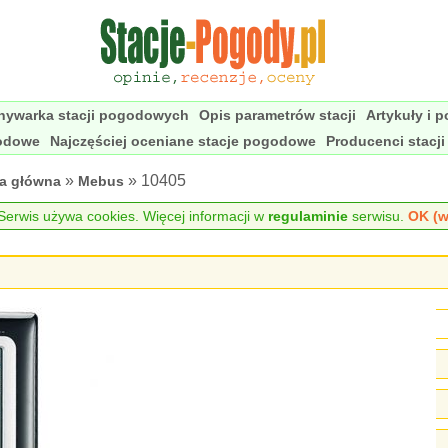
nywarka stacji pogodowych
Opis parametrów stacji
Artykuły i 
godowe
Najczęściej oceniane stacje pogodowe
Producenci stacj
»
» 10405
na główna
Mebus
erwis używa cookies. Więcej informacji w
regulaminie
serwisu.
OK (w