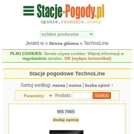
Wyszukiwarka 
Porównywarka 
stacji 
stacji 
pogodowych
pogodowych
Jesteś w »
» TechnoLine
Strona główna
PLIKI COOKIES:
Serwis używa cookies. Więcej informacji w
regulaminie
serwisu.
OK (wyłącz komunikat)
Stacje pogodowe TechnoLine
Sortuj według:
|
|
↑
nazwa
ocena
liczba opinii
Produkt:
Parametry
WS 7065
dodaj opinię