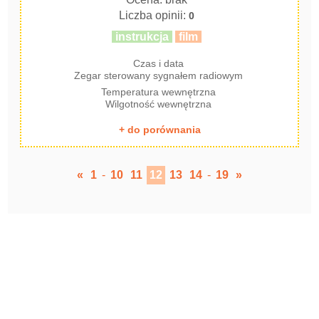
Liczba opinii:
0
instrukcja
film
Czas i data
Zegar sterowany sygnałem radiowym
Temperatura wewnętrzna
Wilgotność wewnętrzna
+ do porównania
«
1
-
10
11
12
13
14
-
19
»