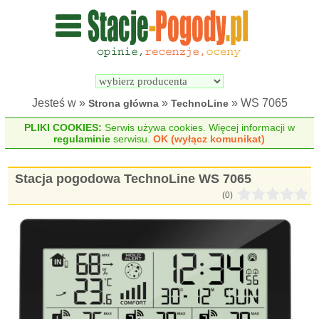
Wyszukiwarka 
Porównywarka 
stacji 
stacji 
pogodowych
pogodowych
Jesteś w »
»
» WS 7065
Strona główna
TechnoLine
PLIKI COOKIES:
Serwis używa cookies. Więcej informacji w
regulaminie
serwisu.
OK (wyłącz komunikat)
Stacja pogodowa TechnoLine WS 7065
(0)