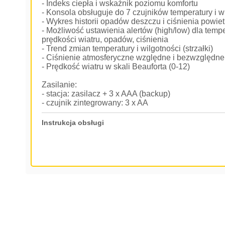
- Indeks ciepła i wskaźnik poziomu komfortu
- Konsola obsługuje do 7 czujników temperatury i 
- Wykres historii opadów deszczu i ciśnienia powiet
- Możliwość ustawienia alertów (high/low) dla tempe
prędkości wiatru, opadów, ciśnienia
- Trend zmian temperatury i wilgotności (strzałki)
- Ciśnienie atmosferyczne względne i bezwzględne
- Prędkość wiatru w skali Beauforta (0-12)
Zasilanie:
- stacja: zasilacz + 3 x AAA (backup)
- czujnik zintegrowany: 3 x AA
Instrukcja obsługi