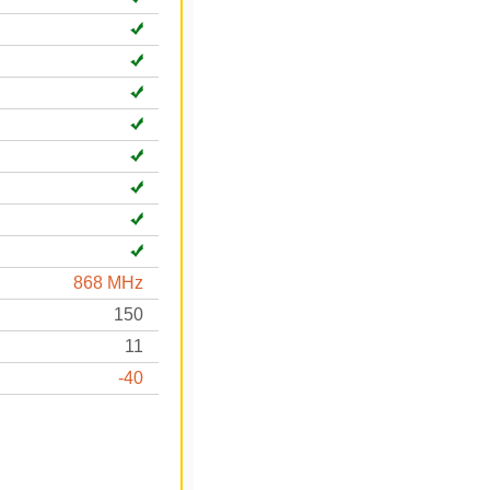
868 MHz
150
11
-40