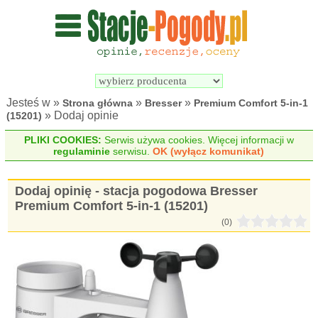
Wyszukiwarka 
Porównywarka 
stacji 
stacji 
pogodowych
pogodowych
Jesteś w »
»
»
Strona główna
Bresser
Premium Comfort 5-in-1
» Dodaj opinie
(15201)
PLIKI COOKIES:
Serwis używa cookies. Więcej informacji w
regulaminie
serwisu.
OK (wyłącz komunikat)
Dodaj opinię - stacja pogodowa Bresser
Premium Comfort 5-in-1 (15201)
(0)