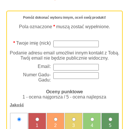
Pomóż dokonać wyboru innym, oceń swój produkt!
Pola oznaczone
*
muszą zostać wypełnione.
*
Twoje imię (nick)
Podanie adresu email umożliwi innym kontakt z Tobą.
Twój email nie będzie publicznie widoczny.
Email:
Numer Gadu-
Gadu:
Oceny punktowe
1 - ocena najgorsza / 5 - ocena najlepsza
Jakość
nie
1
2
3
4
5