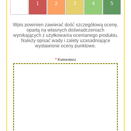
nie
1
2
3
4
5
oceniam
Wpis powinien zawierać dość szczegółową ocenę,
opartą na własnych doświadczeniach
wynikających z użytkowania ocenianego produktu.
Należy opisać wady i zalety uzasadniające
wystawione oceny punktowe.
*
Komentarz