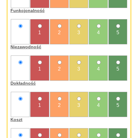
oceniam
Funkcjonalność
nie
1
2
3
4
5
oceniam
Niezawodność
nie
1
2
3
4
5
oceniam
Dokładność
nie
1
2
3
4
5
oceniam
Koszt