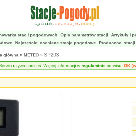
nywarka stacji pogodowych
Opis parametrów stacji
Artykuły i 
godowe
Najczęściej oceniane stacje pogodowe
Producenci stacj
»
» SP203
na główna
METEO
erwis używa cookies. Więcej informacji w
regulaminie
serwisu.
OK (w