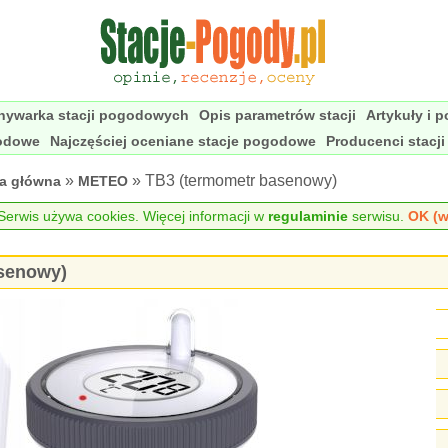
nywarka stacji pogodowych
Opis parametrów stacji
Artykuły i 
godowe
Najczęściej oceniane stacje pogodowe
Producenci stacj
»
» TB3 (termometr basenowy)
na główna
METEO
erwis używa cookies. Więcej informacji w
regulaminie
serwisu.
OK (w
senowy)