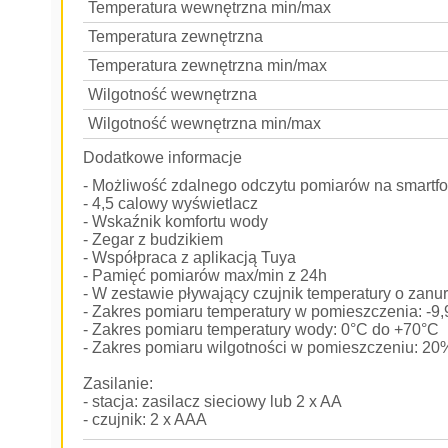
Temperatura wewnętrzna min/max
Temperatura zewnętrzna
Temperatura zewnętrzna min/max
Wilgotność wewnętrzna
Wilgotność wewnętrzna min/max
Dodatkowe informacje
- Możliwość zdalnego odczytu pomiarów na smartfo
- 4,5 calowy wyświetlacz
- Wskaźnik komfortu wody
- Zegar z budzikiem
- Współpraca z aplikacją Tuya
- Pamięć pomiarów max/min z 24h
- W zestawie pływający czujnik temperatury o zanu
- Zakres pomiaru temperatury w pomieszczenia: -9
- Zakres pomiaru temperatury wody: 0°C do +70°C
- Zakres pomiaru wilgotności w pomieszczeniu: 2
Zasilanie:
- stacja: zasilacz sieciowy lub 2 x AA
- czujnik: 2 x AAA