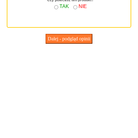
*
Czy polecasz ten produkt?
TAK
NIE