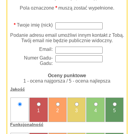
Pola oznaczone
*
muszą zostać wypełnione.
*
Twoje imię (nick)
Podanie adresu email umożliwi innym kontakt z Tobą.
Twój email nie będzie publicznie widoczny.
Email:
Numer Gadu-
Gadu:
Oceny punktowe
1 - ocena najgorsza / 5 - ocena najlepsza
Jakość
nie
1
2
3
4
5
oceniam
Funkcjonalność