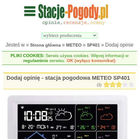
Wyszukiwarka 
Porównywarka 
stacji 
stacji 
pogodowych
pogodowych
Jesteś w »
»
»
» Dodaj opinie
Strona główna
METEO
SP401
PLIKI COOKIES:
Serwis używa cookies. Więcej informacji w
regulaminie
serwisu.
OK (wyłącz komunikat)
Dodaj opinię - stacja pogodowa METEO SP401
(3)