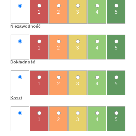
nie
1
2
3
4
5
oceniam
Niezawodność
nie
1
2
3
4
5
oceniam
Dokładność
nie
1
2
3
4
5
oceniam
Koszt
nie
1
2
3
4
5
oceniam