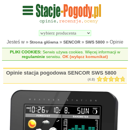
Wyszukiwarka 
Porównywarka 
stacji 
stacji 
pogodowych
pogodowych
Jesteś w »
»
»
» Opinie
Strona główna
SENCOR
SWS 5800
PLIKI COOKIES:
Serwis używa cookies. Więcej informacji w
regulaminie
serwisu.
OK (wyłącz komunikat)
Opinie stacja pogodowa SENCOR SWS 5800
(
4.8
)