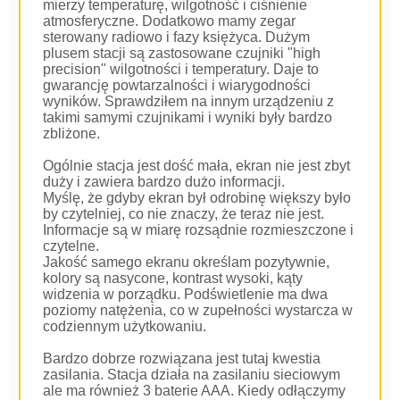
mierzy temperaturę, wilgotność i ciśnienie
atmosferyczne. Dodatkowo mamy zegar
sterowany radiowo i fazy księżyca. Dużym
plusem stacji są zastosowane czujniki "high
precision" wilgotności i temperatury. Daje to
gwarancję powtarzalności i wiarygodności
wyników. Sprawdziłem na innym urządzeniu z
takimi samymi czujnikami i wyniki były bardzo
zbliżone.
Ogólnie stacja jest dość mała, ekran nie jest zbyt
duży i zawiera bardzo dużo informacji.
Myślę, że gdyby ekran był odrobinę większy było
by czytelniej, co nie znaczy, że teraz nie jest.
Informacje są w miarę rozsądnie rozmieszczone i
czytelne.
Jakość samego ekranu określam pozytywnie,
kolory są nasycone, kontrast wysoki, kąty
widzenia w porządku. Podświetlenie ma dwa
poziomy natężenia, co w zupełności wystarcza w
codziennym użytkowaniu.
Bardzo dobrze rozwiązana jest tutaj kwestia
zasilania. Stacja działa na zasilaniu sieciowym
ale ma również 3 baterie AAA. Kiedy odłączymy