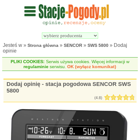
Wyszukiwarka 
Porównywarka 
stacji 
stacji 
pogodowych
pogodowych
Jesteś w »
»
»
» Dodaj
Strona główna
SENCOR
SWS 5800
opinie
PLIKI COOKIES:
Serwis używa cookies. Więcej informacji w
regulaminie
serwisu.
OK (wyłącz komunikat)
Dodaj opinię - stacja pogodowa SENCOR SWS
5800
(4.8)