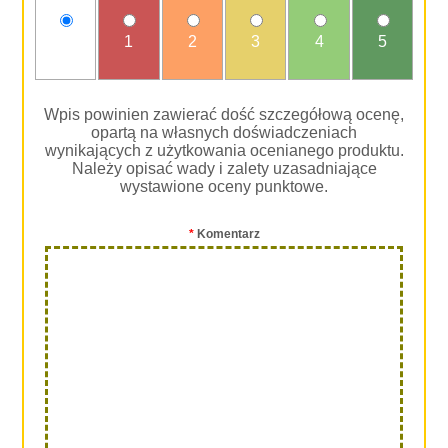
nie
1
2
3
4
5
oceniam
Wpis powinien zawierać dość szczegółową ocenę,
opartą na własnych doświadczeniach
wynikających z użytkowania ocenianego produktu.
Należy opisać wady i zalety uzasadniające
wystawione oceny punktowe.
*
Komentarz