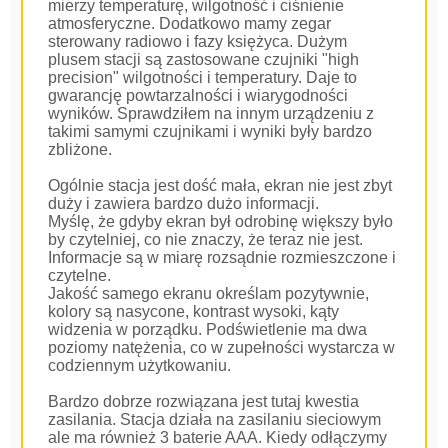
mierzy temperaturę, wilgotność i ciśnienie
atmosferyczne. Dodatkowo mamy zegar
sterowany radiowo i fazy księżyca. Dużym
plusem stacji są zastosowane czujniki "high
precision" wilgotności i temperatury. Daje to
gwarancję powtarzalności i wiarygodności
wyników. Sprawdziłem na innym urządzeniu z
takimi samymi czujnikami i wyniki były bardzo
zbliżone.
Ogólnie stacja jest dość mała, ekran nie jest zbyt
duży i zawiera bardzo dużo informacji.
Myślę, że gdyby ekran był odrobinę większy było
by czytelniej, co nie znaczy, że teraz nie jest.
Informacje są w miarę rozsądnie rozmieszczone i
czytelne.
Jakość samego ekranu określam pozytywnie,
kolory są nasycone, kontrast wysoki, kąty
widzenia w porządku. Podświetlenie ma dwa
poziomy natężenia, co w zupełności wystarcza w
codziennym użytkowaniu.
Bardzo dobrze rozwiązana jest tutaj kwestia
zasilania. Stacja działa na zasilaniu sieciowym
ale ma również 3 baterie AAA. Kiedy odłączymy