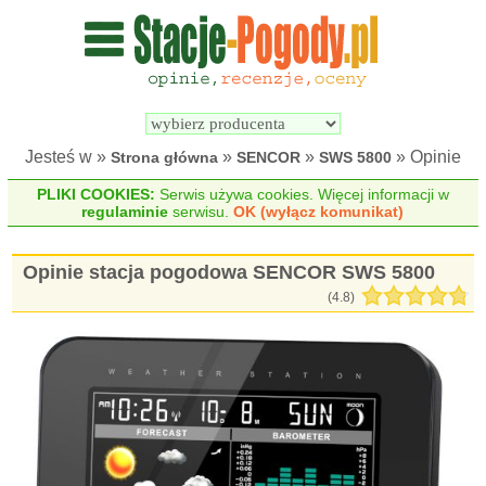
Wyszukiwarka 
Porównywarka 
stacji 
stacji 
pogodowych
pogodowych
Jesteś w »
»
»
» Opinie
Strona główna
SENCOR
SWS 5800
PLIKI COOKIES:
Serwis używa cookies. Więcej informacji w
regulaminie
serwisu.
OK (wyłącz komunikat)
Opinie stacja pogodowa SENCOR SWS 5800
(
4.8
)