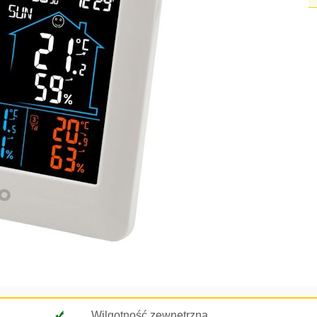
Wilgotność zewnętrzna