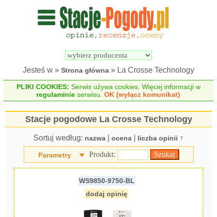
Wyszukiwarka 
Porównywarka 
stacji 
stacji 
pogodowych
pogodowych
Jesteś w »
» La Crosse Technology
Strona główna
PLIKI COOKIES:
Serwis używa cookies. Więcej informacji w
regulaminie
serwisu.
OK (wyłącz komunikat)
Stacje pogodowe La Crosse Technology
Sortuj według:
|
|
↑
nazwa
ocena
liczba opinii
Produkt:
Parametry
WS9850-9750-BL
dodaj opinię