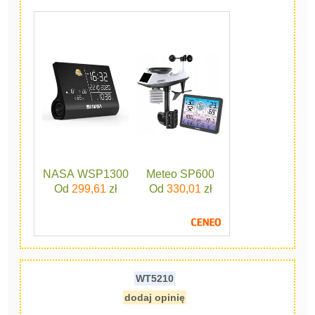
NASA WSP1300
Meteo SP600
Od
299,61
zł
Od
330,01
zł
WT5210
dodaj opinię