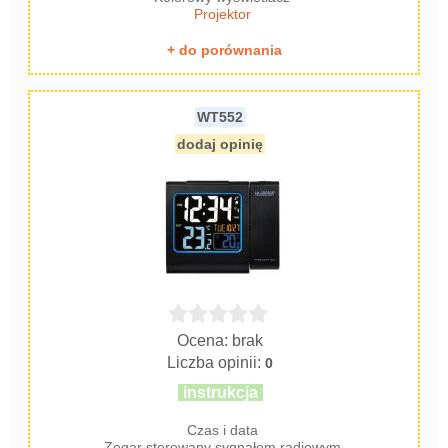
Projektor
+ do porównania
WT552
dodaj opinię
Ocena: brak
Liczba opinii:
0
instrukcja
Czas i data
Zegar sterowany sygnałem radiowym