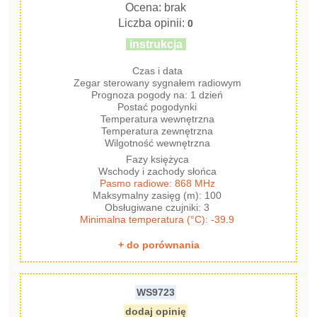
Ocena: brak
Liczba opinii:
0
instrukcja
Czas i data
Zegar sterowany sygnałem radiowym
Prognoza pogody na: 1 dzień
Postać pogodynki
Temperatura wewnętrzna
Temperatura zewnętrzna
Wilgotność wewnętrzna
Fazy księżyca
Wschody i zachody słońca
Pasmo radiowe: 868 MHz
Maksymalny zasięg (m): 100
Obsługiwane czujniki: 3
Minimalna temperatura (°C): -39.9
+ do porównania
WS9723
dodaj opinię