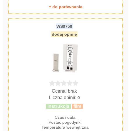
+ do porównania
WS9750
dodaj opinię
Ocena: brak
Liczba opinii:
0
instrukcja
film
Czas i data
Postać pogodynki
Temperatura wewnętrzna