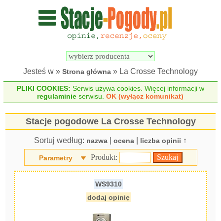
Wyszukiwarka 
Porównywarka 
stacji 
stacji 
pogodowych
pogodowych
Jesteś w »
» La Crosse Technology
Strona główna
PLIKI COOKIES:
Serwis używa cookies. Więcej informacji w
regulaminie
serwisu.
OK (wyłącz komunikat)
Stacje pogodowe La Crosse Technology
Sortuj według:
|
|
↑
nazwa
ocena
liczba opinii
Produkt:
Parametry
WS9310
dodaj opinię