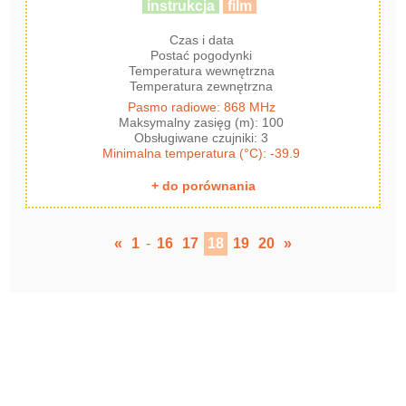
instrukcja
film
Czas i data
Postać pogodynki
Temperatura wewnętrzna
Temperatura zewnętrzna
Pasmo radiowe: 868 MHz
Maksymalny zasięg (m): 100
Obsługiwane czujniki: 3
Minimalna temperatura (°C): -39.9
+ do porównania
«
1
-
16
17
18
19
20
»