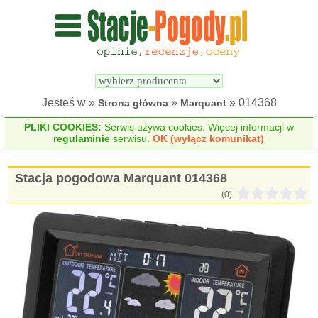
Wyszukiwarka 
Porównywarka 
stacji 
stacji 
pogodowych
pogodowych
Jesteś w »
»
» 014368
Strona główna
Marquant
PLIKI COOKIES:
Serwis używa cookies. Więcej informacji w
regulaminie
serwisu.
OK (wyłącz komunikat)
Stacja pogodowa Marquant 014368
(0)