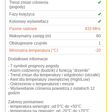
Trend zmian ciśnienia
(pogody)
Fazy księżyca
Kolorowy wyświetlacz
Pasmo radiowe
433 MHz
Maksymalny zasięg (m)
60
Obsługiwane czujniki
1
Minimalna temperatura (°C)
-20
Dodatkowe informacje
- 7 symboli prognozy pogody
- Alarm codzienny (budzik) z funkcją "drzemki"
- Trend zmian dla temperatury i wilgotności (strzałki)
- Alert dla temperatury zewnętrznej (High/Low)
- Ostrzeżenie o temperaturze i mrozie
- Wyświetlanie ciśnienia powietrza z ostatnich 12
godzin
Zakresy pomiarowe:
- temperatura wewnątrz: od 0°C do +50°C
- temperatura na zewnątrz: od -20°C do +70°C