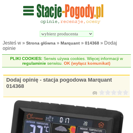
Wyszukiwarka 
Porównywarka 
stacji 
stacji 
pogodowych
pogodowych
Jesteś w »
»
»
» Dodaj
Strona główna
Marquant
014368
opinie
PLIKI COOKIES:
Serwis używa cookies. Więcej informacji w
regulaminie
serwisu.
OK (wyłącz komunikat)
Dodaj opinię - stacja pogodowa Marquant
014368
(0)