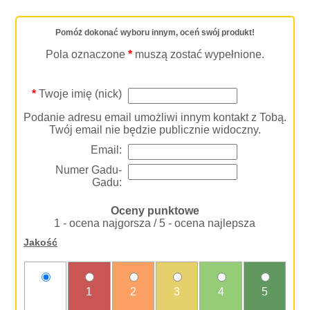
Pomóż dokonać wyboru innym, oceń swój produkt!
Pola oznaczone
*
muszą zostać wypełnione.
*
Twoje imię (nick)
Podanie adresu email umożliwi innym kontakt z Tobą.
Twój email nie będzie publicznie widoczny.
Email:
Numer Gadu-
Gadu:
Oceny punktowe
1 - ocena najgorsza / 5 - ocena najlepsza
Jakość
nie
1
2
3
4
5
oceniam