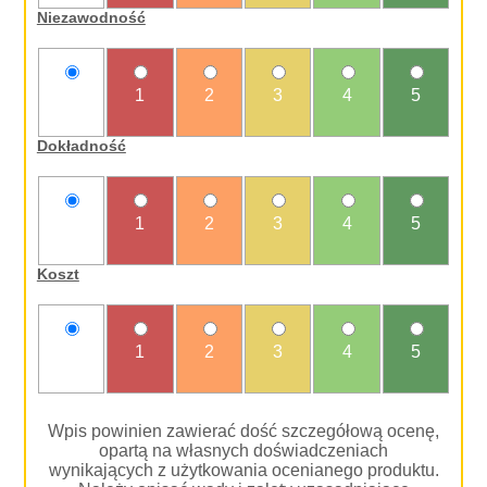
Niezawodność
nie
1
2
3
4
5
oceniam
Dokładność
nie
1
2
3
4
5
oceniam
Koszt
nie
1
2
3
4
5
oceniam
Wpis powinien zawierać dość szczegółową ocenę,
opartą na własnych doświadczeniach
wynikających z użytkowania ocenianego produktu.