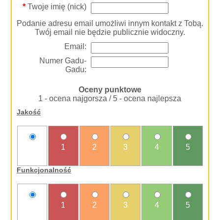
*
Twoje imię (nick)
Podanie adresu email umożliwi innym kontakt z Tobą.
Twój email nie będzie publicznie widoczny.
Email:
Numer Gadu-
Gadu:
Oceny punktowe
1 - ocena najgorsza / 5 - ocena najlepsza
Jakość
nie
1
2
3
4
5
oceniam
Funkcjonalność
nie
1
2
3
4
5
oceniam