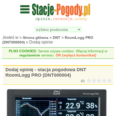
Wyszukiwarka 
Porównywarka 
stacji 
stacji 
pogodowych
pogodowych
Jesteś w »
»
»
Strona główna
DNT
RoomLogg PRO
» Dodaj opinie
(DNT000004)
PLIKI COOKIES:
Serwis używa cookies. Więcej informacji w
regulaminie
serwisu.
OK (wyłącz komunikat)
Dodaj opinię - stacja pogodowa DNT
RoomLogg PRO (DNT000004)
(0)